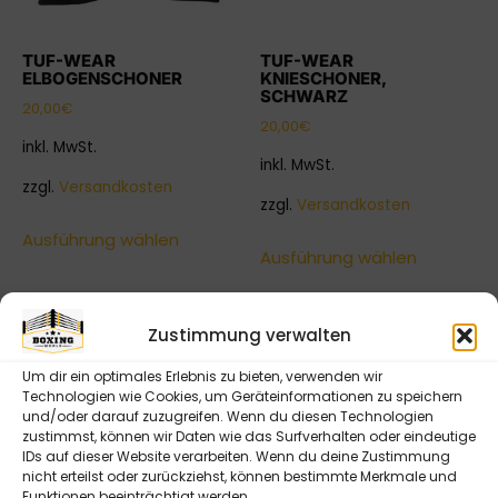
TUF-WEAR
TUF-WEAR
ELBOGENSCHONER
KNIESCHONER,
SCHWARZ
20,00
€
20,00
€
inkl. MwSt.
inkl. MwSt.
zzgl.
Versandkosten
zzgl.
Versandkosten
Ausführung wählen
Ausführung wählen
Zustimmung verwalten
Ihr professioneller Ausstatter für Boxringe,
Trainingsgeräte, MMA Cages und Zubehör mit
Um dir ein optimales Erlebnis zu bieten, verwenden wir
eigenem CAD & Design Team
Technologien wie Cookies, um Geräteinformationen zu speichern
und/oder darauf zuzugreifen. Wenn du diesen Technologien
zustimmst, können wir Daten wie das Surfverhalten oder eindeutige
NEWSLETTER ABONNIEREN
IDs auf dieser Website verarbeiten. Wenn du deine Zustimmung
nicht erteilst oder zurückziehst, können bestimmte Merkmale und
Bitte senden Sie mir entsprechend Ihrer
Funktionen beeinträchtigt werden.