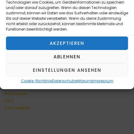
INFORMATIONEN
Technologien wie Cookies, um Geräteinformationen zu speichern
Kontaktformular
und/oder darauf zuzugreifen. Wenn du diesen Technologien
zustimmst, können wir Daten wie das Surfverhalten oder eindeutige
Versandarten
IDs auf dieser Website verarbeiten. Wenn du deine Zustimmung
Zahlungsarten
nicht erteilst oder zurückziehst, können bestimmte Merkmale und
Privatsphäre und
Funktionen beeinträchtigt werden.
Datenschutz
AKZEPTIEREN
Cookie-Richtlinie (EU)
Allgemeine
ABLEHNEN
Geschäftsbedingungen
Widerrufsbelehrung
EINSTELLUNGEN ANSEHEN
Impressum
Erklärung zur Barrierefreiheit
Cookie-Richtlinie
Datenschutzerklärung
Impressum
Sitemap
Formulare
FAQ
Partnerlinks