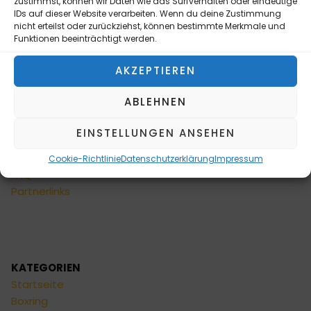
zustimmst, können wir Daten wie das Surfverhalten oder eindeutige
Zahlungsarten
IDs auf dieser Website verarbeiten. Wenn du deine Zustimmung
Privatsphäre und
nicht erteilst oder zurückziehst, können bestimmte Merkmale und
Funktionen beeinträchtigt werden.
Datenschutz
Cookie-Richtlinie (EU)
AKZEPTIEREN
Allgemeine
Geschäftsbedingungen
ABLEHNEN
Widerrufsbelehrung
Impressum
EINSTELLUNGEN ANSEHEN
Sitemap
Formulare
Cookie-Richtlinie
Datenschutzerklärung
Impressum
FAQ
Partnerlinks
KATEGORIEN
Startseite
Boxring