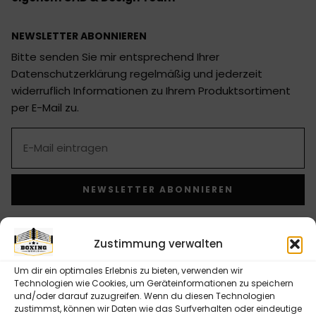
NEWSLETTER ABONNIEREN
Bitte senden Sie mir entsprechend Ihrer
Datenschutzerklärung regelmäßig und jederzeit
widerruflich Informationen zu Ihrem Produktsortiment
per E-Mail zu.
NEWSLETTER ABONNIEREN
Alternative:
Zustimmung verwalten
INFORMATIONEN
Um dir ein optimales Erlebnis zu bieten, verwenden wir
Kontaktformular
Technologien wie Cookies, um Geräteinformationen zu speichern
Versandarten
und/oder darauf zuzugreifen. Wenn du diesen Technologien
Zahlungsarten
zustimmst, können wir Daten wie das Surfverhalten oder eindeutige