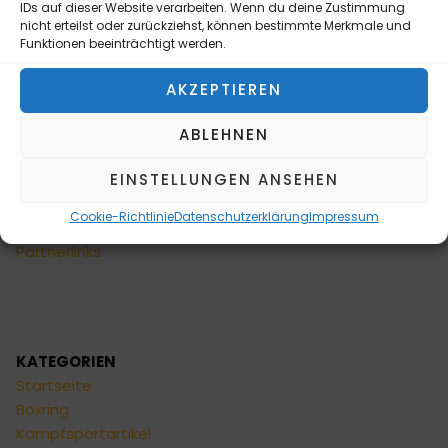
IDs auf dieser Website verarbeiten. Wenn du deine Zustimmung
Privatsphäre und
nicht erteilst oder zurückziehst, können bestimmte Merkmale und
Datenschutz
Funktionen beeinträchtigt werden.
Cookie-Richtlinie (EU)
Allgemeine
AKZEPTIEREN
Geschäftsbedingungen
Widerrufsbelehrung
ABLEHNEN
Impressum
EINSTELLUNGEN ANSEHEN
Sitemap
Formulare
Cookie-Richtlinie
Datenschutzerklärung
Impressum
FAQ
Partnerlinks
KATEGORIEN
Startseite
Boxring
Kampfsportartikel