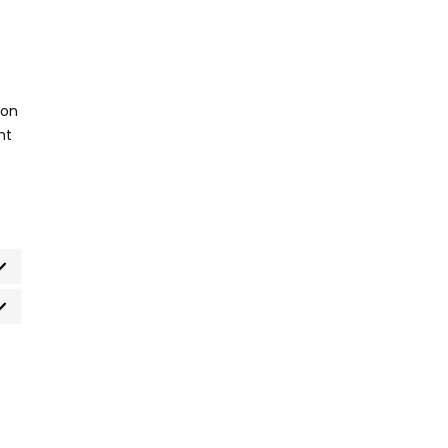
von
ht