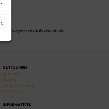
le
EN
edition abgewickelt. Entsprechende
KATEGORIEN
Startseite
Boxring
Kampfsportartikel
MMA Cage
INFORMATIVES