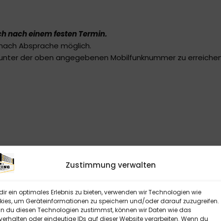
ch nach einem festen Termin.
 nach Absprache möglich.
r unter der oben angegebenen Mobilfunknummer zu erreichen
Zustimmung verwalten
ir ein optimales Erlebnis zu bieten, verwenden wir Technologien wie
ies, um Geräteinformationen zu speichern und/oder darauf zuzugreifen.
 du diesen Technologien zustimmst, können wir Daten wie das
verhalten oder eindeutige IDs auf dieser Website verarbeiten. Wenn du