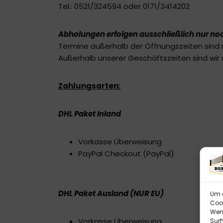
Tel.: 0521/324594 oder 0171/3414202
Abholungen erfolgen ausschließlich nur no
Termine außerhalb der Öffnungszeiten sind
Außerhalb unserer Geschäftszeiten sind wi
Zahlungsarten:
DHL Paket Inland
Vorkasse Überweisung
PayPal Checkout (PayPal)
DHL Paket Ausland (NUR EU)
Um d
Cook
Wenn
Vorkasse Überweisung
Surf