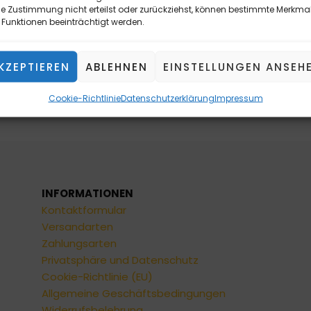
e Zustimmung nicht erteilst oder zurückziehst, können bestimmte Merkma
Funktionen beeinträchtigt werden.
KZEPTIEREN
ABLEHNEN
EINSTELLUNGEN ANSEH
ile/Schwere Teil werden ausschließlich durch Transport/Sp
Cookie-Richtlinie
Datenschutzerklärung
Impressum
 Speditionsdienstleisters auf Anfrage.
INFORMATIONEN
Kontaktformular
Versandarten
Zahlungsarten
Privatsphäre und Datenschutz
Cookie-Richtlinie (EU)
Allgemeine Geschäftsbedingungen
Widerrufsbelehrung