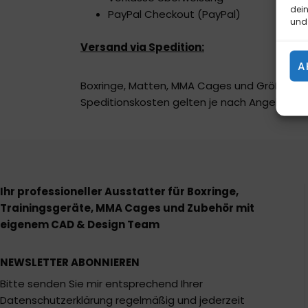
dein
PayPal Checkout (PayPal)
und 
Versand via Spedition:
A
Boxringe, Matten, MMA Cages und Größere Te
Speditionskosten gelten je nach Angebot des
Ihr professioneller Ausstatter für Boxringe,
Trainingsgeräte, MMA Cages und Zubehör mit
eigenem CAD & Design Team
NEWSLETTER ABONNIEREN
Bitte senden Sie mir entsprechend Ihrer
Datenschutzerklärung regelmäßig und jederzeit