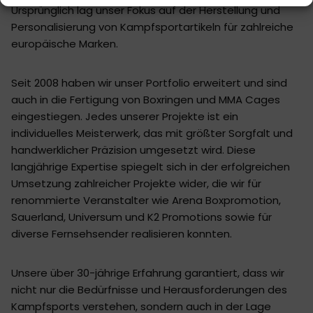
Ursprünglich lag unser Fokus auf der Herstellung und
Personalisierung von Kampfsportartikeln für zahlreiche
europäische Marken.
Seit 2008 haben wir unser Portfolio erweitert und sind
auch in die Fertigung von Boxringen und MMA Cages
eingestiegen. Jedes unserer Projekte ist ein
individuelles Meisterwerk, das mit größter Sorgfalt und
handwerklicher Präzision umgesetzt wird. Diese
langjährige Expertise spiegelt sich in der erfolgreichen
Umsetzung zahlreicher Projekte wider, die wir für
renommierte Veranstalter wie Arena Boxpromotion,
Sauerland, Universum und K2 Promotions sowie für
diverse Fernsehsender realisieren konnten.
Unsere über 30-jährige Erfahrung garantiert, dass wir
nicht nur die Bedürfnisse und Herausforderungen des
Kampfsports verstehen, sondern auch in der Lage