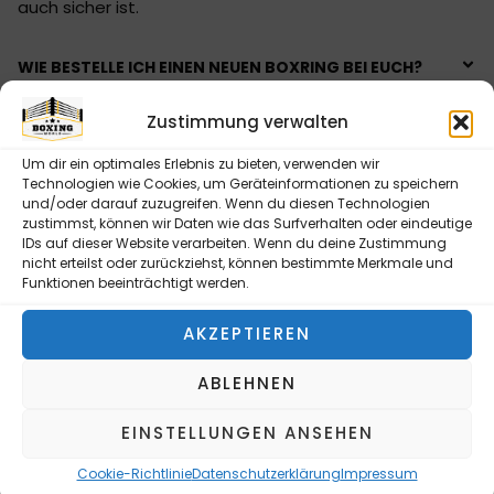
auch sicher ist.
WIE BESTELLE ICH EINEN NEUEN BOXRING BEI EUCH?
HABT IHR AUCH FERTIGE BOXRINGE AUF LAGER?
Zustimmung verwalten
WIE LANGE DAUERT DIE PRODUKTION EINES
Um dir ein optimales Erlebnis zu bieten, verwenden wir
Technologien wie Cookies, um Geräteinformationen zu speichern
BOXRINGES?
und/oder darauf zuzugreifen. Wenn du diesen Technologien
zustimmst, können wir Daten wie das Surfverhalten oder eindeutige
KANN ICH EUCH AUCH PERSÖNLICH VOR ORT
IDs auf dieser Website verarbeiten. Wenn du deine Zustimmung
BESUCHEN?
nicht erteilst oder zurückziehst, können bestimmte Merkmale und
Funktionen beeinträchtigt werden.
WIEVIELE JAHRE ERFAHRUNG HABT IHR BEREITS?
AKZEPTIEREN
Wir blicken auf über 30 Jahre Erfahrung im Kampfsport
ABLEHNEN
zurück. In dieser Zeit haben wir uns darauf spezialisiert,
hochwertige Kampfsportartikel individuell zu
EINSTELLUNGEN ANSEHEN
gestalten und zu fertigen – stets basierend auf den
Cookie-Richtlinie
Datenschutzerklärung
Impressum
spezifischen Anforderungen unserer Kunden.