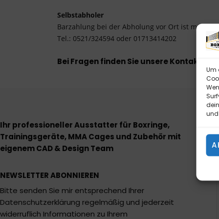
Selbstabholer
Barzahlung bei der Abholung vor Ort ist möglich.
Tel.: 0521/324594 oder 01713414202
Bei Fragen finden Sie unsere Kontaktda
Um d
Cook
Wenn
Surf
dein
und 
Ihr professioneller Ausstatter für Boxringe,
Trainingsgeräte, MMA Cages und Zubehör mit
A
eigenem CAD & Design Team
NEWSLETTER ABONNIEREN
Bitte senden Sie mir entsprechend Ihrer
Datenschutzerklärung regelmäßig und jederzeit
widerruflich Informationen zu Ihrem