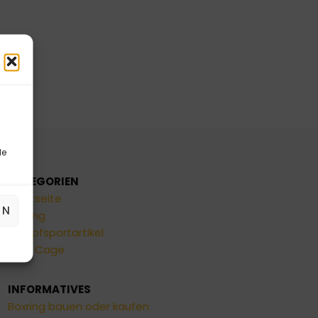
le
KATEGORIEN
Startseite
EN
Boxring
Kampfsportartikel
MMA Cage
INFORMATIVES
Boxring bauen oder kaufen