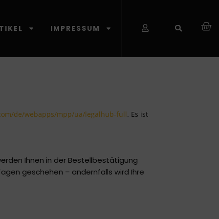
TIKEL
IMPRESSUM
.com/de/webapps/mpp/ua/legalhub-full
. Es ist
rden Ihnen in der Bestellbestätigung
 Tagen geschehen – andernfalls wird Ihre