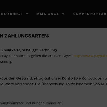
BOXRINGE
MMA CAGE
KAMPFSPORTAR
TEN
EN ZAHLUNGSARTEN:
 Kreditkarte, SEPA, ggf. Rechnung)
es PayPal-Kontos. Es gelten die AGB von PayPal
https://www.paypal
twendig.
bitte den Gesamtbetrag auf unser Konto (Die Kontodaten we
die Ware versendet. Die Überweisung sollte innerhalb von 14
echnungsnummer und Kundenummer an!