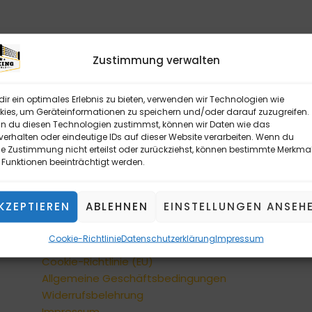
 EC Cash ist möglich. Bitte vereinbaren Sie mit uns einen Termin:
Zustimmung verwalten
ten im Impressum
ir ein optimales Erlebnis zu bieten, verwenden wir Technologien wie
ies, um Geräteinformationen zu speichern und/oder darauf zuzugreifen.
 du diesen Technologien zustimmst, können wir Daten wie das
verhalten oder eindeutige IDs auf dieser Website verarbeiten. Wenn du
e Zustimmung nicht erteilst oder zurückziehst, können bestimmte Merkma
Funktionen beeinträchtigt werden.
INFORMATIONEN
Kontaktformular
KZEPTIEREN
ABLEHNEN
EINSTELLUNGEN ANSEH
Versandarten
Zahlungsarten
Cookie-Richtlinie
Datenschutzerklärung
Impressum
Privatsphäre und Datenschutz
Cookie-Richtlinie (EU)
Allgemeine Geschäftsbedingungen
Widerrufsbelehrung
Impressum