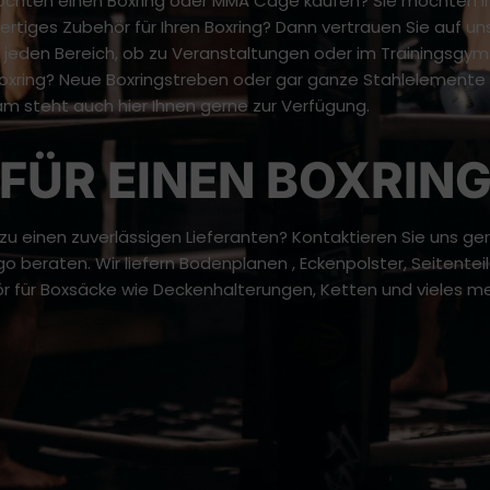
öchten einen Boxring oder MMA Cage kaufen? Sie möchten Ih
tiges Zubehör für Ihren Boxring? Dann vertrauen Sie auf uns
 jeden Bereich, ob zu Veranstaltungen oder im Trainingsgym.
oxring? Neue Boxringstreben oder gar ganze Stahlelemente w
am steht auch hier Ihnen gerne zur Verfügung.
FÜR EINEN BOXRIN
u einen zuverlässigen Lieferanten? Kontaktieren Sie uns ger
o beraten. Wir liefern Bodenplanen , Eckenpolster, Seitentei
für Boxsäcke wie Deckenhalterungen, Ketten und vieles mehr