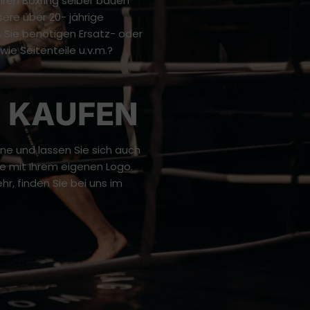
ren Boxring selber bauen
ere über 20- jährige
 Sie benötigen Ersatz- oder
ie Seitenteile u.v.m.?
G KAUFEN
ne und lassen Sie sich auch
le mit Ihrem eigenen Logo.
, finden Sie bei uns im