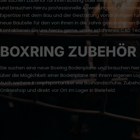
Sie suchen Zubehör für Ihren Boxring oder MMA Cage? Sie m
und brauchen hierzu professionelle Anweisungen und hochwer
Expertise mit dem Bau und der Gestaltung von Boxringen für
neue Bauteile für den von Ihnen in die Jahre gekommenen B
Kontaktieren Sie uns hierzu gerne, unser erfahrenes CAD Te
BOXRING ZUBEHÖR 
Sie suchen eine neue Boxring Bodenplane und brauchen hierz
über die Möglichkeit einer Bodenplane mit Ihrem eigenen Log
Auch weitere Kampfsportartikel wie Boxhandschuhe, Zubehör 
Onlineshop und direkt vor Ort im Lager in Bielefeld.