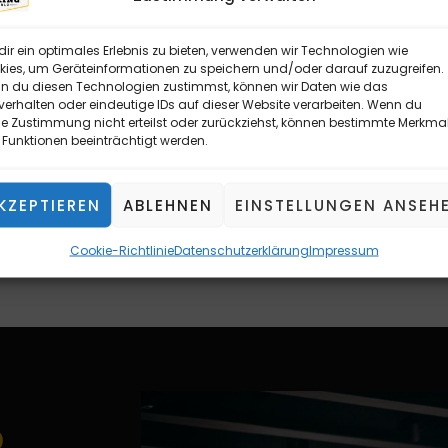
ir ein optimales Erlebnis zu bieten, verwenden wir Technologien wie
ies, um Geräteinformationen zu speichern und/oder darauf zuzugreifen.
 du diesen Technologien zustimmst, können wir Daten wie das
GES
KAMPFS
KA
verhalten oder eindeutige IDs auf dieser Website verarbeiten. Wenn du
e Zustimmung nicht erteilst oder zurückziehst, können bestimmte Merkma
Funktionen beeinträchtigt werden.
N
KZEPTIEREN
ABLEHNEN
EINSTELLUNGEN ANSEH
Cookie-Richtlinie
Datenschutzerklärung
Impressum
D