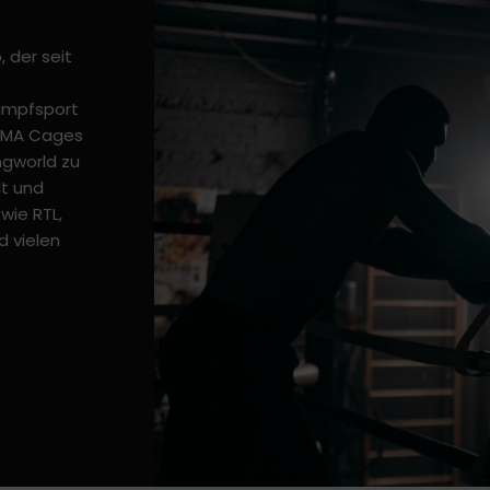
 der seit
Kampfsport
 MMA Cages
ngworld zu
t und
wie RTL,
d vielen