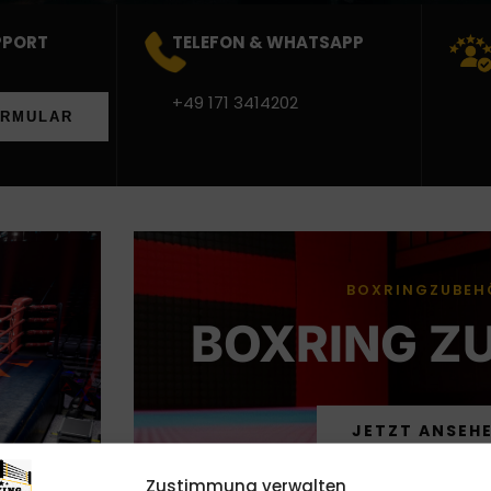
PPORT
TELEFON & WHATSAPP
+49 171 3414202
ORMULAR
BOXRINGZUBEH
BOXRING Z
JETZT ANSEH
Zustimmung verwalten