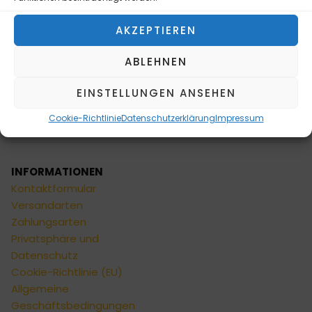
widerruflich Informationen zu Ihrem Produktsortiment
per E-Mail zu.
AKZEPTIEREN
ABLEHNEN
EINSTELLUNGEN ANSEHEN
NEWSLETTER ABONNIEREN
Cookie-Richtlinie
Datenschutzerklärung
Impressum
Alternative:
INFORMATIONEN
Kontaktformular
Versandarten
Zahlungsarten
Privatsphäre und
Datenschutz
Cookie-Richtlinie (EU)
Allgemeine
Geschäftsbedingungen