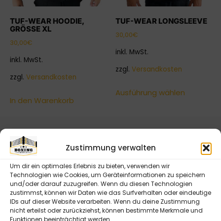
TUF-WEAR HOODIE,
TUF-WEAR LONGSLEEVE
GRÖSSE XL
30,00
€
30,00
€
inkl. MwSt.
inkl. MwSt.
zzgl.
Versandkosten
zzgl.
Versandkosten
Ausführung wählen
In den Warenkorb
Ihr professioneller Ausstatter für Boxringe,
Zustimmung verwalten
Trainingsgeräte, MMA Cages und Zubehör mit
eigenem CAD & Design Team
Um dir ein optimales Erlebnis zu bieten, verwenden wir
Technologien wie Cookies, um Geräteinformationen zu speichern
und/oder darauf zuzugreifen. Wenn du diesen Technologien
NEWSLETTER ABONNIEREN
zustimmst, können wir Daten wie das Surfverhalten oder eindeutige
IDs auf dieser Website verarbeiten. Wenn du deine Zustimmung
Bitte senden Sie mir entsprechend Ihrer
nicht erteilst oder zurückziehst, können bestimmte Merkmale und
Datenschutzerklärung regelmäßig und jederzeit
Funktionen beeinträchtigt werden.