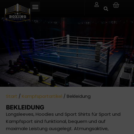
Start
/
Kampfsportartikel
/ Bekleidung
BEKLEIDUNG
Longsleeves, Hoodies und Sport Shirts für Sport und
Kampfsport sind funktional, bequem und auf
maximale Leistung ausgelegt. Atmungsaktive,