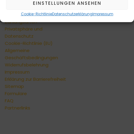
INFORMATIONEN
EINSTELLUNGEN ANSEHEN
Kontaktformular
Cookie-Richtlinie
Datenschutzerklärung
Impressum
Versandarten
Zahlungsarten
Privatsphäre und
Datenschutz
Cookie-Richtlinie (EU)
Allgemeine
Geschäftsbedingungen
Widerrufsbelehrung
Impressum
Erklärung zur Barrierefreiheit
Sitemap
Formulare
FAQ
Partnerlinks