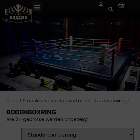
Start
/ Produkte verschlagwortet mit „bodenboxring“
BODENBOXRING
Alle 2 Ergebnisse werden angezeigt