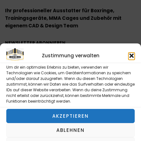
Ihr professioneller Ausstatter für Boxringe,
Trainingsgeräte, MMA Cages und Zubehör mit
eigenem CAD & Design Team
NEWSLETTER ABONNIEREN
Bitte senden Sie mir entsprechend Ihrer
Zustimmung verwalten
Datenschutzerklärung regelmäßig und jederzeit
widerruflich Informationen zu Ihrem Produktsortiment
Um dir ein optimales Erlebnis zu bieten, verwenden wir
Technologien wie Cookies, um Geräteinformationen zu speichern
per E-Mail zu.
und/oder darauf zuzugreifen. Wenn du diesen Technologien
zustimmst, können wir Daten wie das Surfverhalten oder eindeutige
IDs auf dieser Website verarbeiten. Wenn du deine Zustimmung
nicht erteilst oder zurückziehst, können bestimmte Merkmale und
Funktionen beeinträchtigt werden.
NEWSLETTER ABONNIEREN
AKZEPTIEREN
Alternative:
ABLEHNEN