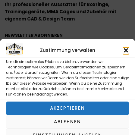
Ihr professioneller Ausstatter für Boxringe,
Trainingsgeräte, MMA Cages und Zubehör mit
eigenem CAD & Design Team
NEWSLETTER ABONNIEREN
Bitte senden Sie mir entsprechend Ihrer
Zustimmung verwalten
Datenschutzerklärung regelmäßig und jederzeit
widerruflich Informationen zu Ihrem Produktsortiment
Um dir ein optimales Erlebnis zu bieten, verwenden wir
per E-Mail zu.
Technologien wie Cookies, um Geräteinformationen zu speichern
und/oder darauf zuzugreifen. Wenn du diesen Technologien
zustimmst, können wir Daten wie das Surfverhalten oder eindeutige
IDs auf dieser Website verarbeiten. Wenn du deine Zustimmung
nicht erteilst oder zurückziehst, können bestimmte Merkmale und
Funktionen beeinträchtigt werden.
NEWSLETTER ABONNIEREN
AKZEPTIEREN
Alternative:
ABLEHNEN
INFORMATIONEN