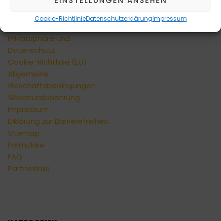
EINSTELLUNGEN ANSEHEN
Kontaktformular
Versandarten
Cookie-Richtlinie
Datenschutzerklärung
Impressum
Zahlungsarten
Privatsphäre und
Datenschutz
Cookie-Richtlinie (EU)
Allgemeine
Geschäftsbedingungen
Widerrufsbelehrung
Impressum
Erklärung zur Barrierefreiheit
Sitemap
Formulare
FAQ
Partnerlinks