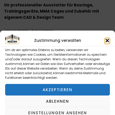
Ihr professioneller Ausstatter für Boxringe,
Trainingsgeräte, MMA Cages und Zubehör mit
eigenem CAD & Design Team
NEWSLETTER ABONNIEREN
Bitte senden Sie mir entsprechend Ihrer
Zustimmung verwalten
Datenschutzerklärung regelmäßig und jederzeit
Um dir ein optimales Erlebnis zu bieten, verwenden wir
widerruflich Informationen zu Ihrem Produktsortiment
Technologien wie Cookies, um Geräteinformationen zu speichern
per E-Mail zu.
und/oder darauf zuzugreifen. Wenn du diesen Technologien
zustimmst, können wir Daten wie das Surfverhalten oder eindeutige
IDs auf dieser Website verarbeiten. Wenn du deine Zustimmung
nicht erteilst oder zurückziehst, können bestimmte Merkmale und
Funktionen beeinträchtigt werden.
NEWSLETTER ABONNIEREN
AKZEPTIEREN
Alternative:
ABLEHNEN
INFORMATIONEN
EINSTELLUNGEN ANSEHEN