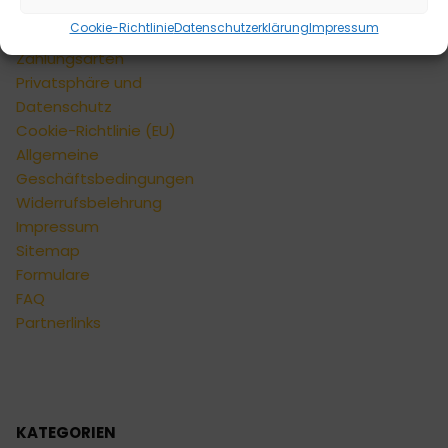
Kontaktformular
Cookie-Richtlinie
Datenschutzerklärung
Impressum
Versandarten
Zahlungsarten
Privatsphäre und
Datenschutz
Cookie-Richtlinie (EU)
Allgemeine
Geschäftsbedingungen
Widerrufsbelehrung
Impressum
Sitemap
Formulare
FAQ
Partnerlinks
KATEGORIEN