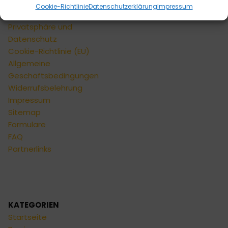
Versandarten
Cookie-Richtlinie
Datenschutzerklärung
Impressum
Zahlungsarten
Privatsphäre und
Datenschutz
Cookie-Richtlinie (EU)
Allgemeine
Geschäftsbedingungen
Widerrufsbelehrung
Impressum
Sitemap
Formulare
FAQ
Partnerlinks
KATEGORIEN
Startseite