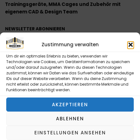
Trainingsgeräte, MMA Cages und Zubehör mit
eigenem CAD & Design Team
NEWSLETTER ABONNIEREN
Bitte senden Sie mir entsprechend Ihrer
Zustimmung verwalten
Datenschutzerklärung regelmäßig und jederzeit
widerruflich Informationen zu Ihrem Produktsortiment
Um dir ein optimales Erlebnis zu bieten, verwenden wir
per E-Mail zu.
Technologien wie Cookies, um Geräteinformationen zu speichern
und/oder darauf zuzugreifen. Wenn du diesen Technologien
zustimmst, können wir Daten wie das Surfverhalten oder eindeutige
IDs auf dieser Website verarbeiten. Wenn du deine Zustimmung
nicht erteilst oder zurückziehst, können bestimmte Merkmale und
Funktionen beeinträchtigt werden.
NEWSLETTER ABONNIEREN
AKZEPTIEREN
Alternative:
ABLEHNEN
INFORMATIONEN
EINSTELLUNGEN ANSEHEN
Kontaktformular