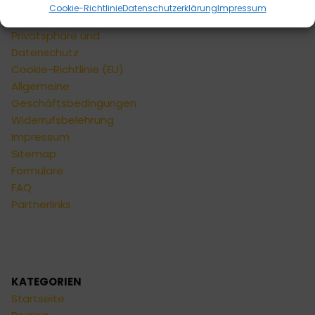
Versandarten
Cookie-Richtlinie
Datenschutzerklärung
Impressum
Zahlungsarten
Privatsphäre und
Datenschutz
Cookie-Richtlinie (EU)
Allgemeine
Geschäftsbedingungen
Widerrufsbelehrung
Impressum
Sitemap
Formulare
FAQ
Partnerlinks
KATEGORIEN
Startseite