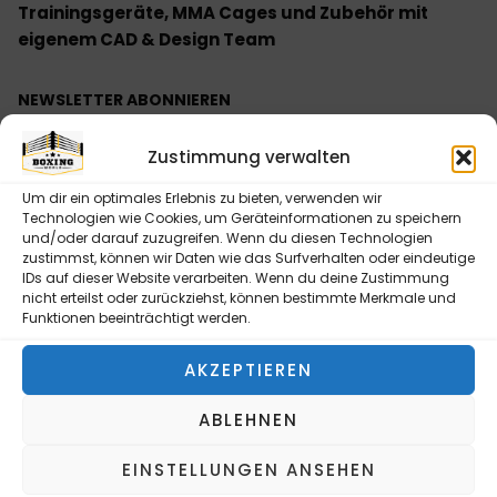
Trainingsgeräte, MMA Cages und Zubehör mit
eigenem CAD & Design Team
NEWSLETTER ABONNIEREN
Bitte senden Sie mir entsprechend Ihrer
Zustimmung verwalten
Datenschutzerklärung regelmäßig und jederzeit
widerruflich Informationen zu Ihrem Produktsortiment
Um dir ein optimales Erlebnis zu bieten, verwenden wir
per E-Mail zu.
Technologien wie Cookies, um Geräteinformationen zu speichern
und/oder darauf zuzugreifen. Wenn du diesen Technologien
zustimmst, können wir Daten wie das Surfverhalten oder eindeutige
IDs auf dieser Website verarbeiten. Wenn du deine Zustimmung
nicht erteilst oder zurückziehst, können bestimmte Merkmale und
Funktionen beeinträchtigt werden.
NEWSLETTER ABONNIEREN
AKZEPTIEREN
Alternative:
ABLEHNEN
INFORMATIONEN
EINSTELLUNGEN ANSEHEN
Kontaktformular