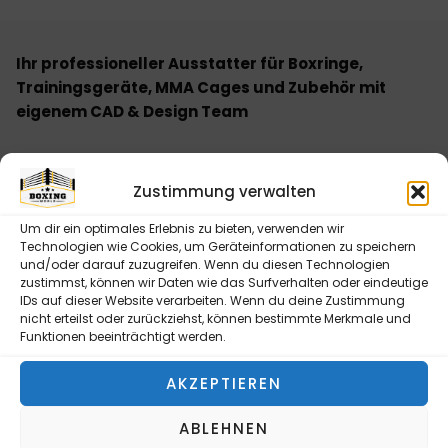
Ihr professioneller Ausstatter für Boxringe,
Trainingsgeräte, MMA Cages und Zubehör mit
eigenem CAD & Design Team
NEWSLETTER ABONNIEREN
Zustimmung verwalten
Bitte senden Sie mir entsprechend Ihrer
Datenschutzerklärung regelmäßig und jederzeit
Um dir ein optimales Erlebnis zu bieten, verwenden wir
widerruflich Informationen zu Ihrem Produktsortiment
Technologien wie Cookies, um Geräteinformationen zu speichern
und/oder darauf zuzugreifen. Wenn du diesen Technologien
per E-Mail zu.
zustimmst, können wir Daten wie das Surfverhalten oder eindeutige
IDs auf dieser Website verarbeiten. Wenn du deine Zustimmung
nicht erteilst oder zurückziehst, können bestimmte Merkmale und
Funktionen beeinträchtigt werden.
AKZEPTIEREN
NEWSLETTER ABONNIEREN
Alternative:
ABLEHNEN