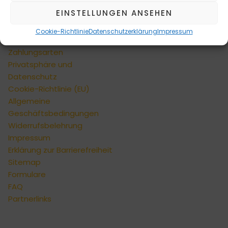
EINSTELLUNGEN ANSEHEN
INFORMATIONEN
Kontaktformular
Cookie-Richtlinie
Datenschutzerklärung
Impressum
Versandarten
Zahlungsarten
Privatsphäre und
Datenschutz
Cookie-Richtlinie (EU)
Allgemeine
Geschäftsbedingungen
Widerrufsbelehrung
Impressum
Erklärung zur Barrierefreiheit
Sitemap
Formulare
FAQ
Partnerlinks