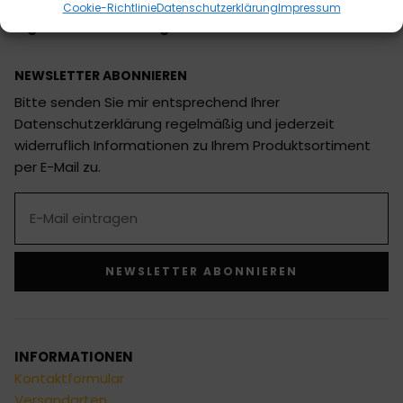
Trainingsgeräte, MMA Cages und Zubehör mit
Cookie-Richtlinie
Datenschutzerklärung
Impressum
eigenem CAD & Design Team
NEWSLETTER ABONNIEREN
Bitte senden Sie mir entsprechend Ihrer
Datenschutzerklärung regelmäßig und jederzeit
widerruflich Informationen zu Ihrem Produktsortiment
per E-Mail zu.
NEWSLETTER ABONNIEREN
Alternative:
INFORMATIONEN
Kontaktformular
Versandarten