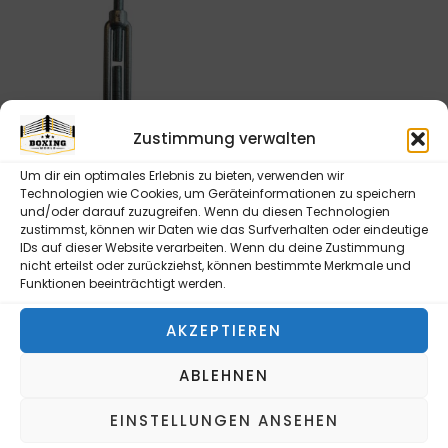
Zustimmung verwalten
Um dir ein optimales Erlebnis zu bieten, verwenden wir
M16 SPANNSCHLOSS FÜR
Technologien wie Cookies, um Geräteinformationen zu speichern
RINGSEIL
und/oder darauf zuzugreifen. Wenn du diesen Technologien
zustimmst, können wir Daten wie das Surfverhalten oder eindeutige
13,90
€
IDs auf dieser Website verarbeiten. Wenn du deine Zustimmung
nicht erteilst oder zurückziehst, können bestimmte Merkmale und
inkl. MwSt.
Funktionen beeinträchtigt werden.
zzgl.
Versandkosten
AKZEPTIEREN
In den Warenkorb
ABLEHNEN
EINSTELLUNGEN ANSEHEN
Ihr professioneller Ausstatter für Boxringe,