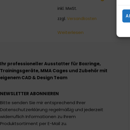
inkl. MwSt.
A
zzgl.
Versandkosten
Weiterlesen
Ihr professioneller Ausstatter für Boxringe,
Trainingsgeräte, MMA Cages und Zubehör mit
eigenem CAD & Design Team
NEWSLETTER ABONNIEREN
Bitte senden Sie mir entsprechend Ihrer
Datenschutzerklärung regelmäßig und jederzeit
widerruflich Informationen zu Ihrem
Produktsortiment per E-Mail zu.