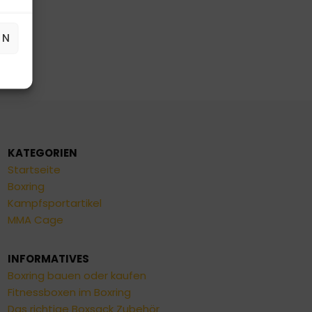
EN
KATEGORIEN
Startseite
Boxring
Kampfsportartikel
MMA Cage
INFORMATIVES
Boxring bauen oder kaufen
Fitnessboxen im Boxring
Das richtige Boxsack Zubehör