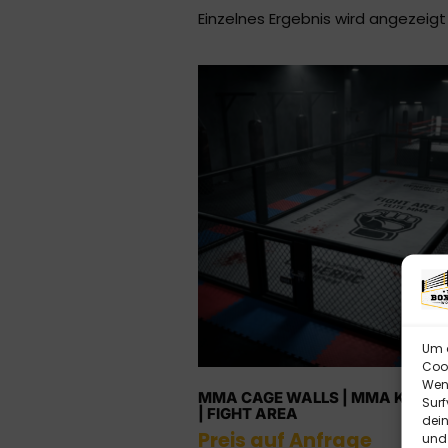
Einzelnes Ergebnis wird angezeigt
Um d
Cook
Wenn
MMA CAGE WALLS | MMA KÄFIG
Surf
| FIGHT AREA
dein
Preis auf Anfrage
und 