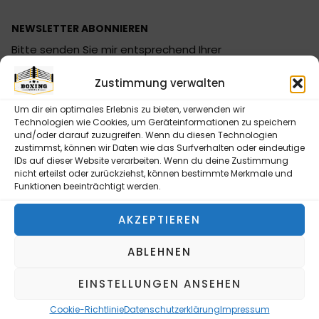
NEWSLETTER ABONNIEREN
Bitte senden Sie mir entsprechend Ihrer
Datenschutzerklärung regelmäßig und jederzeit
Zustimmung verwalten
widerruflich Informationen zu Ihrem Produktsortiment
per E-Mail zu.
Um dir ein optimales Erlebnis zu bieten, verwenden wir
Technologien wie Cookies, um Geräteinformationen zu speichern
und/oder darauf zuzugreifen. Wenn du diesen Technologien
zustimmst, können wir Daten wie das Surfverhalten oder eindeutige
IDs auf dieser Website verarbeiten. Wenn du deine Zustimmung
nicht erteilst oder zurückziehst, können bestimmte Merkmale und
NEWSLETTER ABONNIEREN
Funktionen beeinträchtigt werden.
Alternative:
AKZEPTIEREN
INFORMATIONEN
ABLEHNEN
Kontaktformular
EINSTELLUNGEN ANSEHEN
Versandarten
Zahlungsarten
Cookie-Richtlinie
Datenschutzerklärung
Impressum