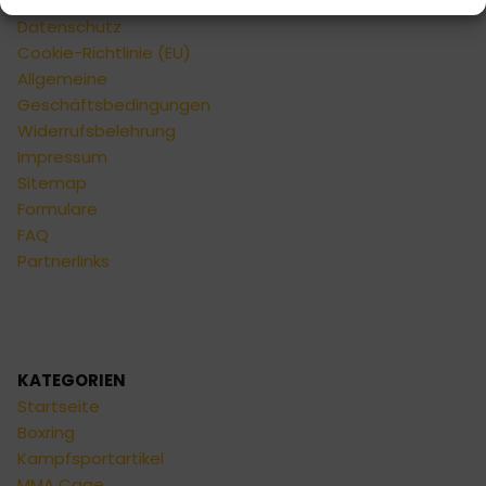
Privatsphäre und
Datenschutz
Cookie-Richtlinie (EU)
Allgemeine
Geschäftsbedingungen
Widerrufsbelehrung
Impressum
Sitemap
Formulare
FAQ
Partnerlinks
KATEGORIEN
Startseite
Boxring
Kampfsportartikel
MMA Cage