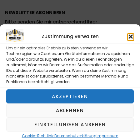
NEWSLETTER ABONNIEREN
Bitte senden Sie mir entsprechend Ihrer
Datenschutzerklärung regelmäßig und jederzeit
Zustimmung verwalten
widerruflich Informationen zu Ihrem Produktsortiment
per E-Mail zu.
Um dir ein optimales Erlebnis zu bieten, verwenden wir
Technologien wie Cookies, um Geräteinformationen zu speichern
und/oder darauf zuzugreifen. Wenn du diesen Technologien
zustimmst, können wir Daten wie das Surfverhalten oder eindeutige
IDs auf dieser Website verarbeiten. Wenn du deine Zustimmung
nicht erteilst oder zurückziehst, können bestimmte Merkmale und
NEWSLETTER ABONNIEREN
Funktionen beeinträchtigt werden.
Alternative:
AKZEPTIEREN
INFORMATIONEN
ABLEHNEN
Kontaktformular
EINSTELLUNGEN ANSEHEN
Versandarten
Zahlungsarten
Cookie-Richtlinie
Datenschutzerklärung
Impressum