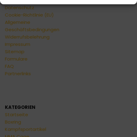
Privatsphäre und
Datenschutz
Cookie-Richtlinie (EU)
Allgemeine
Geschäftsbedingungen
Widerrufsbelehrung
Impressum
Sitemap
Formulare
FAQ
Partnerlinks
KATEGORIEN
Startseite
Boxring
Kampfsportartikel
MMA Cage