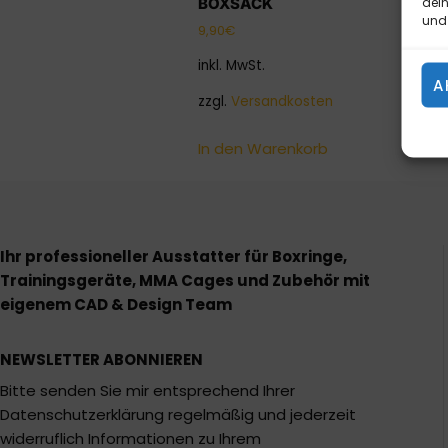
dein
BOXSACK
und 
9,90
€
inkl. MwSt.
A
zzgl.
Versandkosten
In den Warenkorb
Ihr professioneller Ausstatter für Boxringe,
Trainingsgeräte, MMA Cages und Zubehör mit
eigenem CAD & Design Team
NEWSLETTER ABONNIEREN
Bitte senden Sie mir entsprechend Ihrer
Datenschutzerklärung regelmäßig und jederzeit
widerruflich Informationen zu Ihrem