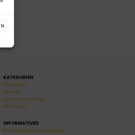
le
EN
KATEGORIEN
Startseite
Boxring
Kampfsportartikel
MMA Cage
INFORMATIVES
Boxring bauen oder kaufen