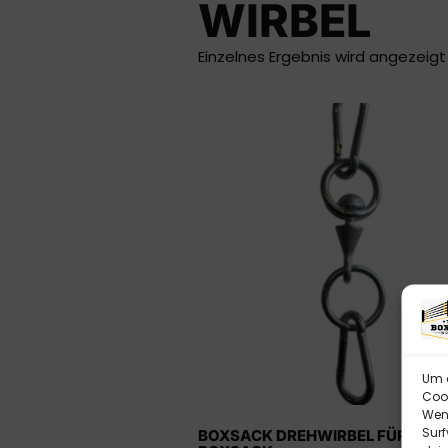
WIRBEL
Einzelnes Ergebnis wird angezeigt
Um d
Cook
Wenn
Surf
BOXSACK DREHWIRBEL FÜR LEIC