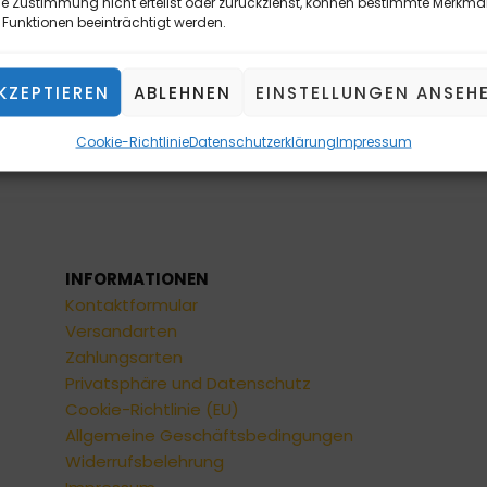
e Zustimmung nicht erteilst oder zurückziehst, können bestimmte Merkma
Funktionen beeinträchtigt werden.
KZEPTIEREN
ABLEHNEN
EINSTELLUNGEN ANSEH
Cookie-Richtlinie
Datenschutzerklärung
Impressum
INFORMATIONEN
Kontaktformular
Versandarten
Zahlungsarten
Privatsphäre und Datenschutz
Cookie-Richtlinie (EU)
Allgemeine Geschäftsbedingungen
Widerrufsbelehrung