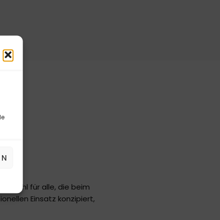
le
EN
te Wahl für alle, die beim
onellen Einsatz konzipiert,