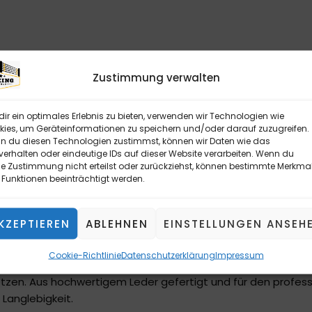
Zustimmung verwalten
ir ein optimales Erlebnis zu bieten, verwenden wir Technologien wie
ies, um Geräteinformationen zu speichern und/oder darauf zuzugreifen.
 du diesen Technologien zustimmst, können wir Daten wie das
verhalten oder eindeutige IDs auf dieser Website verarbeiten. Wenn du
e Zustimmung nicht erteilst oder zurückziehst, können bestimmte Merkma
EN
Funktionen beeinträchtigt werden.
KZEPTIEREN
ABLEHNEN
EINSTELLUNGEN ANSEH
IKANISCHES DESIGN & PROFI-SCHUTZ
Cookie-Richtlinie
Datenschutzerklärung
Impressum
chuhe
im klassischen
mexikanischen Design
sind die perfek
etzen. Aus hochwertigem Leder gefertigt und für den professi
Langlebigkeit.