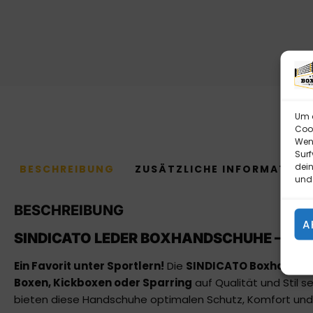
Um d
Cook
Wenn
Surf
dein
BESCHREIBUNG
ZUSÄTZLICHE INFORMATION
und 
BESCHREIBUNG
A
SINDICATO LEDER BOXHANDSCHUHE – MEX
Ein Favorit unter Sportlern!
Die
SINDICATO Boxhands
Boxen, Kickboxen oder Sparring
auf Qualität und Stil s
bieten diese Handschuhe optimalen Schutz, Komfort und 