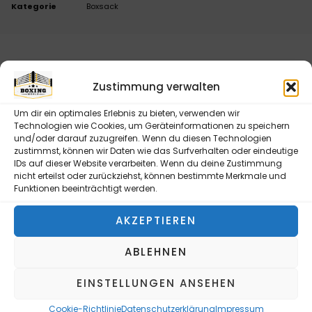
Kategorie
Boxsack
BESCHREIBUNG
ZUSÄTZLICHE INFORMATIONEN
Zustimmung verwalten
BESCHREIBUNG
Um dir ein optimales Erlebnis zu bieten, verwenden wir
Technologien wie Cookies, um Geräteinformationen zu speichern
SUPER PRO WATER-AIR BOXSACK – 100×35 CM |
und/oder darauf zuzugreifen. Wenn du diesen Technologien
SCHWARZ | MIT WASSER GEFÜLLT
zustimmst, können wir Daten wie das Surfverhalten oder eindeutige
IDs auf dieser Website verarbeiten. Wenn du deine Zustimmung
Realistisches Schlaggefühl wie nie zuvor!
nicht erteilst oder zurückziehst, können bestimmte Merkmale und
Funktionen beeinträchtigt werden.
Der
Super Pro Water-Air Boxsack
ist die perfekte
Wahl für alle, die ein realistisches und
AKZEPTIEREN
gelenkschonendes Training suchen. Mit einer Größe
von
100 x 35 cm
und der innovativen
Wasser-Luft-
ABLEHNEN
Füllung
bietet dieser Boxsack ein einzigartiges
EINSTELLUNGEN ANSEHEN
Schlaggefühl, das herkömmlichen Sandsäcken
überlegen ist.
Cookie-Richtlinie
Datenschutzerklärung
Impressum