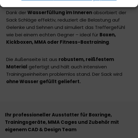
Dank der
Wasserfüllung im Inneren
absorbiert der
Sack Schläge effektiv, reduziert die Belastung auf
Gelenke und Sehnen und simuliert das Treffergefühl
wie bei einem echten Gegner – ideal für
Boxen,
Kickboxen, MMA oder Fitness-Boxtraining
.
Die Außenseite ist aus
robustem, reißfestem
Material
gefertigt und hält auch intensiven
Trainingseinheiten problemlos stand. Der Sack wird
ohne Wasser gefüllt geliefert.
Ihr professioneller Ausstatter für Boxringe,
Trainingsgeräte, MMA Cages und Zubehör mit
eigenem CAD & Design Team