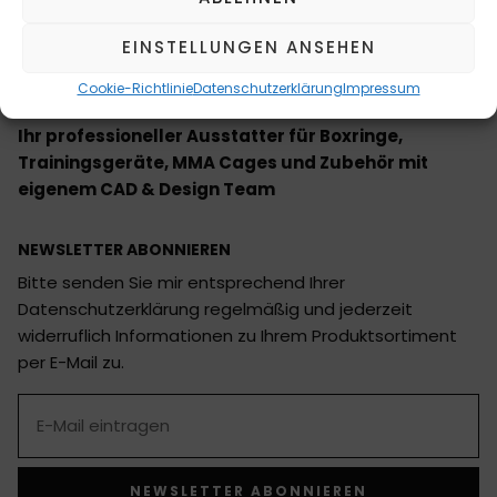
https://www.topstar-sports.com
EINSTELLUNGEN ANSEHEN
Cookie-Richtlinie
Datenschutzerklärung
Impressum
Ihr professioneller Ausstatter für Boxringe,
Trainingsgeräte, MMA Cages und Zubehör mit
eigenem CAD & Design Team
NEWSLETTER ABONNIEREN
Bitte senden Sie mir entsprechend Ihrer
Datenschutzerklärung regelmäßig und jederzeit
widerruflich Informationen zu Ihrem Produktsortiment
per E-Mail zu.
NEWSLETTER ABONNIEREN