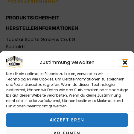
PRODUKTSICHERHEIT
PRODUKTSICHERHEIT
HERSTELLERINFORMATIONEN
Topstar Sports GmbH & Co. KG
Südfeld 1
33609 Bielefeld
Nordrhein-Westfalen Deutschland
Zustimmung verwalten
info@boxingworld.eu
Um dir ein optimales Erlebnis zu bieten, verwenden wir
https://www.boxingworld.eu
Technologien wie Cookies, um Geräteinformationen zu speichern
und/oder darauf zuzugreifen. Wenn du diesen Technologien
zustimmst, können wir Daten wie das Surfverhalten oder eindeutige
VERANTWORTLICHE PERSON IN DER EU
IDs auf dieser Website verarbeiten. Wenn du deine Zustimmung
nicht erteilst oder zurückziehst, können bestimmte Merkmale und
Topstar Sports GmbH & Co. KG
Funktionen beeinträchtigt werden.
Südfeld 1
33739 Bielefeld
AKZEPTIEREN
Nordrhein-Westfalen Deutschland
info@topstar-sports.com
ABLEHNEN