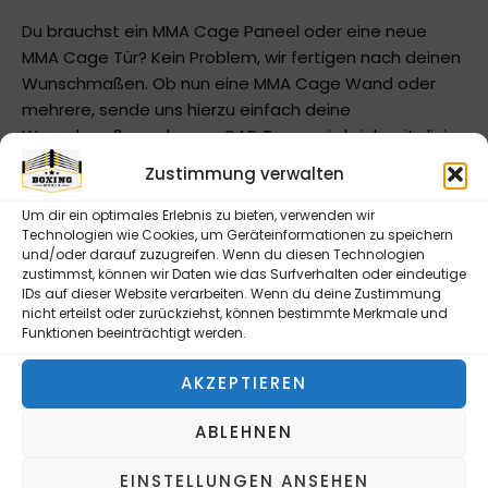
Du brauchst ein MMA Cage Paneel oder eine neue
MMA Cage Tür? Kein Problem, wir fertigen nach deinen
Wunschmaßen. Ob nun eine MMA Cage Wand oder
mehrere, sende uns hierzu einfach deine
Wunschmaße und unser CAD Team wird sich mit dir in
Verbindung setzen. Auch Befestigungsmöglichkeiten
Zustimmung verwalten
seitlich oder nach unten/oben sowie hinten sind bei
uns möglich. Unsere MMA Cage Paneels werden
Um dir ein optimales Erlebnis zu bieten, verwenden wir
Technologien wie Cookies, um Geräteinformationen zu speichern
Pulverbeschichtet ausgeliefert und innen mit unserem
und/oder darauf zuzugreifen. Wenn du diesen Technologien
hochqualitativen Draht bespannt. Da die MMA Cage
zustimmst, können wir Daten wie das Surfverhalten oder eindeutige
Türen immer individuell gestaltet werden, haben wir
IDs auf dieser Website verarbeiten. Wenn du deine Zustimmung
nicht erteilst oder zurückziehst, können bestimmte Merkmale und
als Produktfoto nur ein Beispiel gewählt. Unsere MMA
Funktionen beeinträchtigt werden.
Cage Türen werden nach individuellem Maß für den
Kunden erstellt.
AKZEPTIEREN
ABLEHNEN
EINSTELLUNGEN ANSEHEN