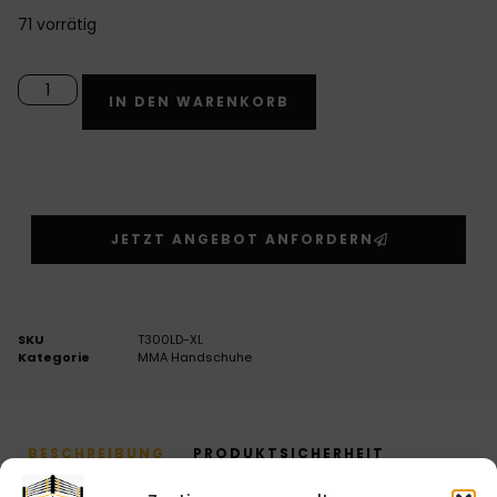
71 vorrätig
Alternative:
IN DEN WARENKORB
JETZT ANGEBOT ANFORDERN
SKU
T300LD-XL
Kategorie
MMA Handschuhe
BESCHREIBUNG
PRODUKTSICHERHEIT