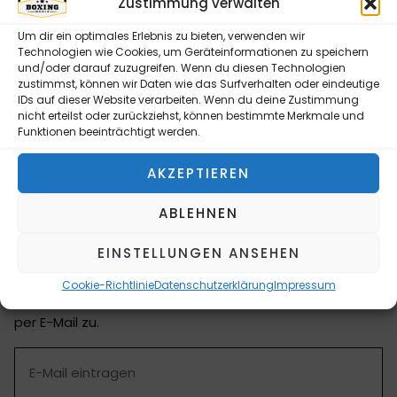
Zustimmung verwalten
BESCHREIBUNG
Um dir ein optimales Erlebnis zu bieten, verwenden wir
MMA Handschuhe, TUF-WEAR, Leder, Größe L/XL, 04oz
Technologien wie Cookies, um Geräteinformationen zu speichern
und/oder darauf zuzugreifen. Wenn du diesen Technologien
zustimmst, können wir Daten wie das Surfverhalten oder eindeutige
IDs auf dieser Website verarbeiten. Wenn du deine Zustimmung
nicht erteilst oder zurückziehst, können bestimmte Merkmale und
Funktionen beeinträchtigt werden.
Ihr professioneller Ausstatter für Boxringe,
Trainingsgeräte, MMA Cages und Zubehör mit
AKZEPTIEREN
eigenem CAD & Design Team
ABLEHNEN
NEWSLETTER ABONNIEREN
EINSTELLUNGEN ANSEHEN
Bitte senden Sie mir entsprechend Ihrer
Datenschutzerklärung regelmäßig und jederzeit
Cookie-Richtlinie
Datenschutzerklärung
Impressum
widerruflich Informationen zu Ihrem Produktsortiment
per E-Mail zu.