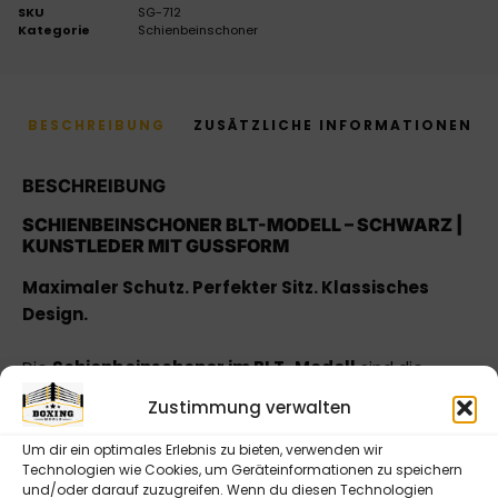
SKU
SG-712
Kategorie
Schienbeinschoner
BESCHREIBUNG
ZUSÄTZLICHE INFORMATIONEN
BESCHREIBUNG
SCHIENBEINSCHONER BLT-MODELL – SCHWARZ |
KUNSTLEDER MIT GUSSFORM
Maximaler Schutz. Perfekter Sitz. Klassisches
Design.
Die
Schienbeinschoner im BLT-Modell
sind die
ideale Wahl für Kampfsportarten wie
MMA,
Zustimmung verwalten
Kickboxen oder Muay Thai
, bei denen deine
Schienbeine zuverlässig geschützt werden müssen.
Um dir ein optimales Erlebnis zu bieten, verwenden wir
Technologien wie Cookies, um Geräteinformationen zu speichern
Das
hochwertige Kunstleder
sorgt für eine
und/oder darauf zuzugreifen. Wenn du diesen Technologien