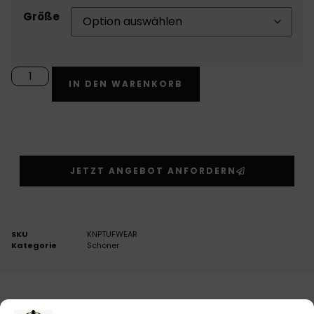
Größe
Alternative:
IN DEN WARENKORB
JETZT ANGEBOT ANFORDERN
SKU
KNPTUFWEAR
Kategorie
Schoner
BESCHREIBUNG
ZUSÄTZLICHE INFORMATIONEN