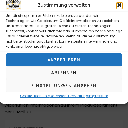
Zustimmung verwalten
BESCHREIBUNG
Um dir ein optimales Erlebnis zu bieten, verwenden wir
Technologien wie Cookies, um Geräteinformationen zu speichern
TUF-WEAR Knieschoner, schwarz
und/oder darauf zuzugreifen. Wenn du diesen Technologien
zustimmst, können wir Daten wie das Surfverhalten oder eindeutige
IDs auf dieser Website verarbeiten. Wenn du deine Zustimmung
nicht erteilst oder zurückziehst, können bestimmte Merkmale und
Funktionen beeinträchtigt werden.
Ihr professioneller Ausstatter für Boxringe,
AKZEPTIEREN
Trainingsgeräte, MMA Cages und Zubehör mit
eigenem CAD & Design Team
ABLEHNEN
NEWSLETTER ABONNIEREN
EINSTELLUNGEN ANSEHEN
Bitte senden Sie mir entsprechend Ihrer
Cookie-Richtlinie
Datenschutzerklärung
Impressum
Datenschutzerklärung regelmäßig und jederzeit
widerruflich Informationen zu Ihrem Produktsortiment
per E-Mail zu.