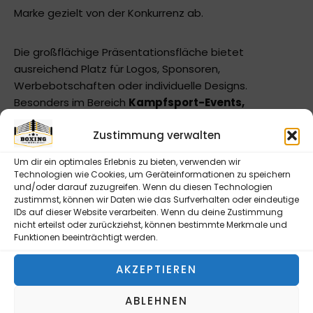
Marke gezielt von der Konkurrenz ab.
Die großflächige Präsentationsfläche bietet
ausreichend Platz für Logos, Sponsoren,
Werbebotschaften oder individuelle Designs.
Besonders im Bereich
Kampfsport-Events,
Fitnessstudios, Vereine oder Verkaufsflächen
Zustimmung verwalten
eignet sich die Zipper Wall ideal als
Backwall,
Sponsorenwand oder Fotowand
.
Um dir ein optimales Erlebnis zu bieten, verwenden wir
Technologien wie Cookies, um Geräteinformationen zu speichern
und/oder darauf zuzugreifen. Wenn du diesen Technologien
Der Druck erfolgt auf hochwertigem
230 g/m²
zustimmst, können wir Daten wie das Surfverhalten oder eindeutige
Polyester-Stretchgewebe
, welches nicht nur für
IDs auf dieser Website verarbeiten. Wenn du deine Zustimmung
brillante Farben und gestochen scharfe Details sorgt,
nicht erteilst oder zurückziehst, können bestimmte Merkmale und
Funktionen beeinträchtigt werden.
sondern auch durch seine
B1-Zertifizierung (schwer
entflammbar)
optimal für den Einsatz auf Messen
AKZEPTIEREN
und öffentlichen Veranstaltungen geeignet ist. Das
elastische Material wird mittels Reißverschluss-
ABLEHNEN
System (Zipper) straff über den Rahmen gespannt