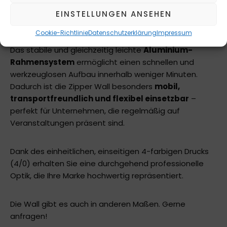
und garantiert so eine
glatte, faltenfreie
EINSTELLUNGEN ANSEHEN
Oberfläche
ohne störende Knicke.
Cookie-Richtlinie
Datenschutzerklärung
Impressum
Das stabile und gleichzeitig leichte
Aluminium-
Rahmensystem
ermöglicht einen schnellen und
werkzeuglosen Aufbau innerhalb weniger Minuten.
Dadurch ist die Zipper Wall besonders
mobil,
transportfreundlich und flexibel einsetzbar
–
perfekt für Unternehmen, die regelmäßig auf
Veranstaltungen präsent sind.
Dank des einheitlichen, einseitigen 4-farbigen Drucks
(4/0) erhalten Sie eine durchgehend professionelle
Optik, die Ihre Marke hochwertig repräsentiert.
Die Wall gibt es auch in anderen Maßen. Gerne
anfragen!