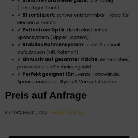
✔
Brillante Farbwiedergabe:
4/0-farbig
(einseitiger Druck)
✔
B1 zertifiziert:
schwer entflammbar – ideal für
Messen & Events
✔
Faltenfreie Optik:
durch elastisches
Spannsystem (Zipper-System)
✔
Stabiles Rahmensystem:
leicht & schnell
aufzubauen (inkl. Rahmen)
✔
Ein Motiv auf gesamter Fläche:
einheitliches,
professionelles Erscheinungsbild
✔
Perfekt geeignet für:
Events, Fotowände,
Sponsorenwände, Gyms & Verkaufsflächen
Preis auf Anfrage
inkl. 19% MwSt., zzgl.
Versandkosten