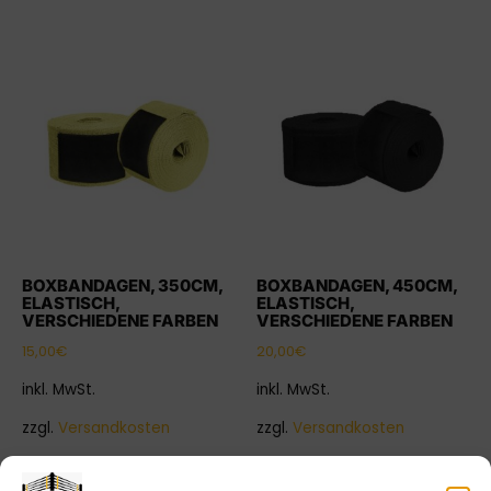
BOXBANDAGEN, 350CM,
BOXBANDAGEN, 450CM,
ELASTISCH,
ELASTISCH,
VERSCHIEDENE FARBEN
VERSCHIEDENE FARBEN
15,00
€
20,00
€
inkl. MwSt.
inkl. MwSt.
zzgl.
Versandkosten
zzgl.
Versandkosten
Ausführung wählen
Ausführung wählen