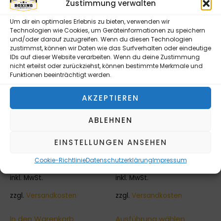
Zustimmung verwalten
Um dir ein optimales Erlebnis zu bieten, verwenden wir
Technologien wie Cookies, um Geräteinformationen zu speichern
und/oder darauf zuzugreifen. Wenn du diesen Technologien
zustimmst, können wir Daten wie das Surfverhalten oder eindeutige
IDs auf dieser Website verarbeiten. Wenn du deine Zustimmung
nicht erteilst oder zurückziehst, können bestimmte Merkmale und
Funktionen beeinträchtigt werden.
AKZEPTIEREN
ABLEHNEN
BOXBANDAGEN,
BOXHANDSCHUHE, 12
SCHWARZ, ELASTISCH
ROUNDS, LEDER, VINTAGE
EINSTELLUNGEN ANSEHEN
600CM
BRAUN
Cookie-Richtlinie
Datenschutzerklärung
Impressum
20,00
€
65,00
€
inkl. MwSt.
inkl. MwSt.
zzgl.
Versandkosten
zzgl.
Versandkosten
In den Warenkorb
Ausführung wählen