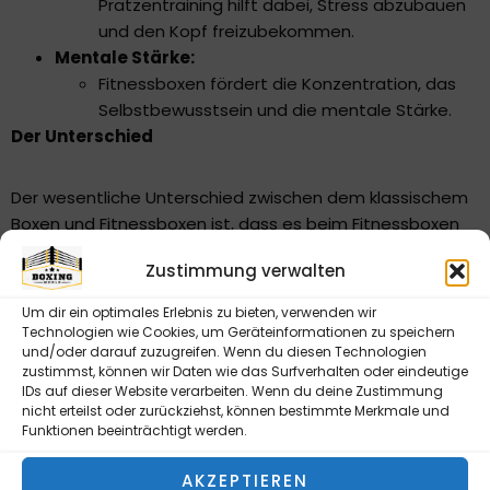
Pratzentraining hilft dabei, Stress abzubauen
und den Kopf freizubekommen.
Mentale Stärke:
Fitnessboxen fördert die Konzentration, das
Selbstbewusstsein und die mentale Stärke.
Der Unterschied
Der wesentliche Unterschied zwischen dem klassischem
Boxen und Fitnessboxen ist, dass es beim Fitnessboxen
nicht darum geht, einen Gegner zu besiegen. Es geht um
Zustimmung verwalten
das Training, die Bewegung und den Spaß an der
Aktivität.
Um dir ein optimales Erlebnis zu bieten, verwenden wir
Technologien wie Cookies, um Geräteinformationen zu speichern
und/oder darauf zuzugreifen. Wenn du diesen Technologien
Fazit
zustimmst, können wir Daten wie das Surfverhalten oder eindeutige
IDs auf dieser Website verarbeiten. Wenn du deine Zustimmung
nicht erteilst oder zurückziehst, können bestimmte Merkmale und
Sowohl das klassische Box-Workout als auch das
Funktionen beeinträchtigt werden.
Fitnessboxen bieten ein umfassendes Training für Körper
und Geist. Sie sind ideal, um die körperliche Fitness zu
AKZEPTIEREN