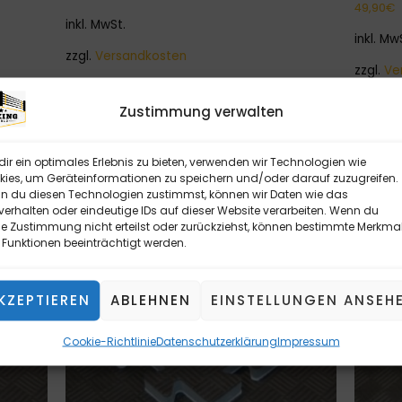
49,90
€
inkl. MwSt.
inkl. Mw
zzgl.
Versandkosten
zzgl.
Ve
In den Warenkorb
Zustimmung verwalten
In den
ir ein optimales Erlebnis zu bieten, verwenden wir Technologien wie
ies, um Geräteinformationen zu speichern und/oder darauf zuzugreifen.
 du diesen Technologien zustimmst, können wir Daten wie das
verhalten oder eindeutige IDs auf dieser Website verarbeiten. Wenn du
e Zustimmung nicht erteilst oder zurückziehst, können bestimmte Merkma
Funktionen beeinträchtigt werden.
KZEPTIEREN
ABLEHNEN
EINSTELLUNGEN ANSEH
Cookie-Richtlinie
Datenschutzerklärung
Impressum