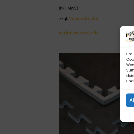
inkl. MwSt.
zzgl.
Versandkosten
In den Warenkorb
Um d
Cook
Wenn
Surf
dein
und 
A