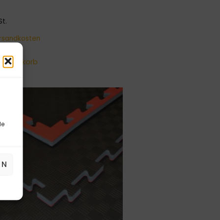
St.
rsandkosten
 Warenkorb
le
EN