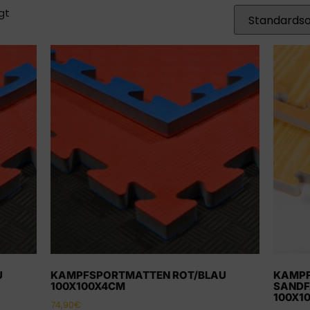
gt
U
KAMPFSPORTMATTEN ROT/BLAU
KAMP
100X100X4CM
SANDF
100X1
74,90
€