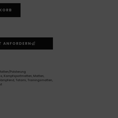
Alternative:
NKORB
T ANFORDERN
atten/Polsterung
ss
,
Kampfsportmatten
,
Matten
,
dämpfend
,
Tatami
,
Trainingsmatten
,
st