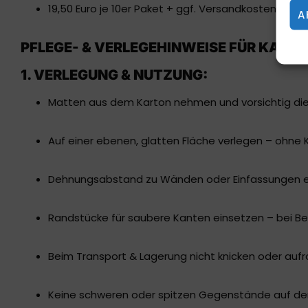
19,50 Euro je 10er Paket + ggf. Versandkostenpaus
A
PFLEGE- & VERLEGEHINWEISE FÜR KAM
1. VERLEGUNG & NUTZUNG:
Matten aus dem Karton nehmen und vorsichtig die
Auf einer ebenen, glatten Fläche verlegen – ohne 
Dehnungsabstand zu Wänden oder Einfassungen ei
Randstücke für saubere Kanten einsetzen – bei B
Beim Transport & Lagerung nicht knicken oder aufrol
Keine schweren oder spitzen Gegenstände auf den