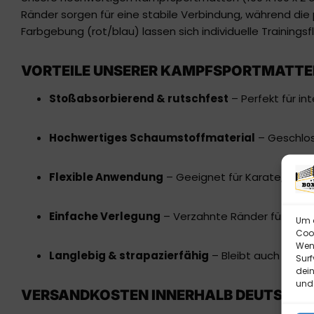
Ränder sorgen für eine stabile Verbindung, während die
Farbgebung (rot/blau) lassen sich individuelle Trainings
VORTEILE UNSERER KAMPFSPORTMATTE
Stoßabsorbierend & rutschfest
– Perfekt für in
Hochwertiges Schaumstoffmaterial
– Geschloss
Flexible Anwendung
– Geeignet für Karate, Taekw
Einfache Verlegung
– Verzahnte Ränder für ein
Um d
Cook
Wenn
Langlebig & strapazierfähig
– Bleibt auch bei h
Surf
dein
und 
VERSANDKOSTEN INNERHALB DEUTSCHL