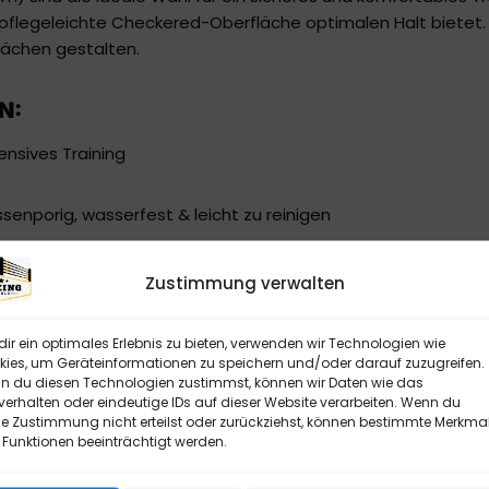
 pflegeleichte Checkered-Oberfläche optimalen Halt bietet.
flächen gestalten.
N:
tensives Training
enporig, wasserfest & leicht zu reinigen
ondo, Kickboxen, Thaiboxen, Boxen, Fitness & Aerobic
Zustimmung verwalten
e passgenaue Verbindung
ir ein optimales Erlebnis zu bieten, verwenden wir Technologien wie
ies, um Geräteinformationen zu speichern und/oder darauf zuzugreifen.
 du diesen Technologien zustimmst, können wir Daten wie das
oher Beanspruchung formstabil
verhalten oder eindeutige IDs auf dieser Website verarbeiten. Wenn du
e Zustimmung nicht erteilst oder zurückziehst, können bestimmte Merkma
Funktionen beeinträchtigt werden.
ANDS: