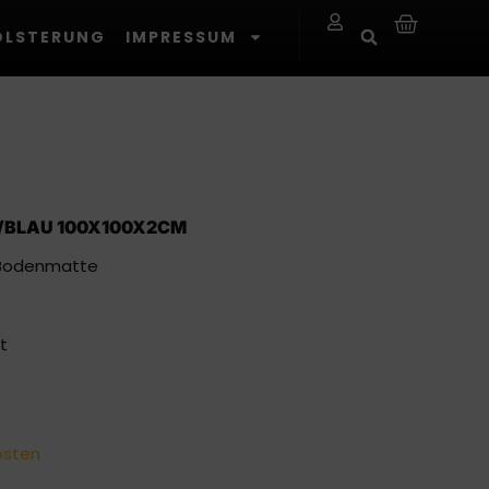
OLSTERUNG
IMPRESSUM
BLAU 100X100X2CM
 Bodenmatte
t
osten