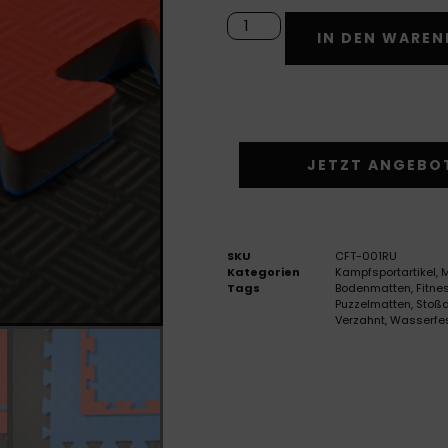
IN DEN WARE
JETZT ANGEBO
SKU
CFT-001RU
Kategorien
Kampfsportartikel
,
M
Tags
Bodenmatten
,
Fitne
Puzzelmatten
,
Stoß
Verzahnt
,
Wasserfe