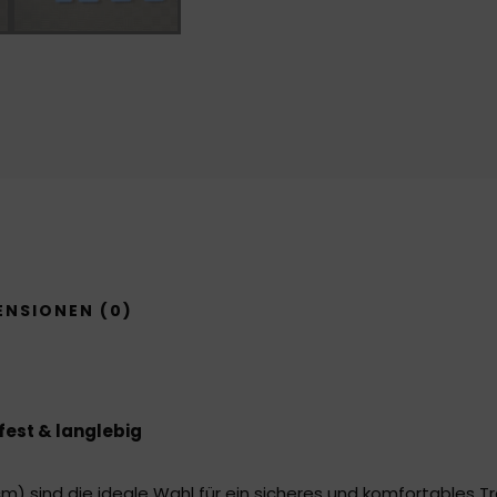
ENSIONEN (0)
est & langlebig
) sind die ideale Wahl für ein sicheres und komfortables Tr