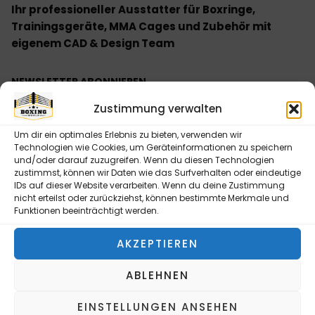
Ihr professioneller Ausstatter für Boxringe,
Trainingsgeräte, MMA Cages und Zubehör mit
eigenem CAD & Design Team
NEWSLETTER ABONNIEREN
Bitte senden Sie mir entsprechend Ihrer
Zustimmung verwalten
Datenschutzerklärung regelmäßig und jederzeit
widerruflich Informationen zu Ihrem Produktsortiment
Um dir ein optimales Erlebnis zu bieten, verwenden wir
Technologien wie Cookies, um Geräteinformationen zu speichern
per E-Mail zu.
und/oder darauf zuzugreifen. Wenn du diesen Technologien
zustimmst, können wir Daten wie das Surfverhalten oder eindeutige
IDs auf dieser Website verarbeiten. Wenn du deine Zustimmung
nicht erteilst oder zurückziehst, können bestimmte Merkmale und
Funktionen beeinträchtigt werden.
NEWSLETTER ABONNIEREN
AKZEPTIEREN
Alternative:
ABLEHNEN
INFORMATIONEN
EINSTELLUNGEN ANSEHEN