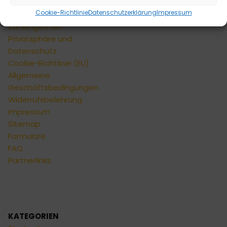
Kontaktformular
Cookie-Richtlinie
Datenschutzerklärung
Impressum
Versandarten
Zahlungsarten
Privatsphäre und
Datenschutz
Cookie-Richtlinie (EU)
Allgemeine
Geschäftsbedingungen
Widerrufsbelehrung
Impressum
Sitemap
Formulare
FAQ
Partnerlinks
KATEGORIEN