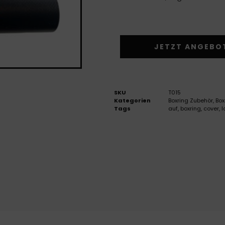
JETZT ANGEBO
SKU
T015
Kategorien
Boxring Zubehör
,
Box
Tags
auf
,
boxring
,
cover
,
l