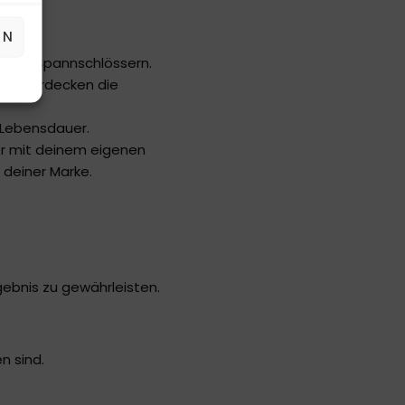
EN
t den Spannschlössern.
over verdecken die
 Lebensdauer.
ver mit deinem eigenen
 deiner Marke.
gebnis zu gewährleisten.
n sind.