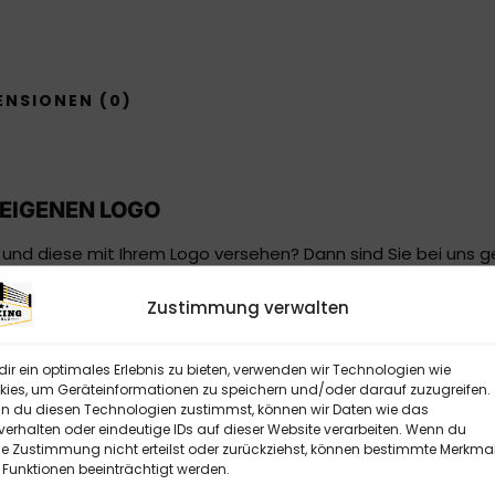
ENSIONEN (0)
EIGENEN LOGO
und diese mit Ihrem Logo versehen? Dann sind Sie bei uns gen
ungen für das Spannschlosscover sowie der Anzahl an den C
uck gestaltet und werten Ihren Boxring auch für Social Medi
Zustimmung verwalten
CHERHEIT TRIFFT AUF INDIVIDUELLES DESIG
ir ein optimales Erlebnis zu bieten, verwenden wir Technologien wie
ies, um Geräteinformationen zu speichern und/oder darauf zuzugreifen.
 du diesen Technologien zustimmst, können wir Daten wie das
leichzeitig die Sicherheit mit unseren hochwertigen Spannsc
verhalten oder eindeutige IDs auf dieser Website verarbeiten. Wenn du
 auch vor Verletzungen durch die harten Spannschlösser. Auf
e Zustimmung nicht erteilst oder zurückziehst, können bestimmte Merkma
Maße eintragen und uns unterschrieben zurück senden.
Funktionen beeinträchtigt werden.