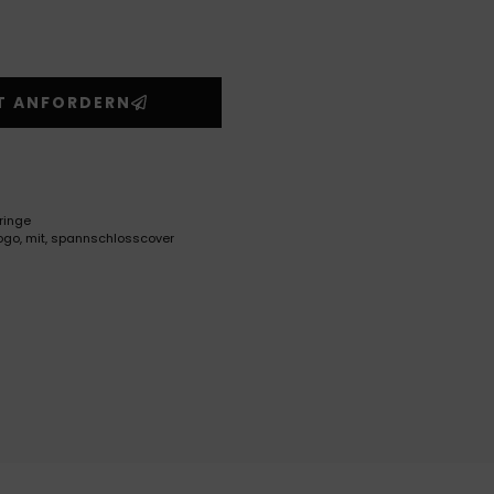
T ANFORDERN
ringe
ogo
,
mit
,
spannschlosscover