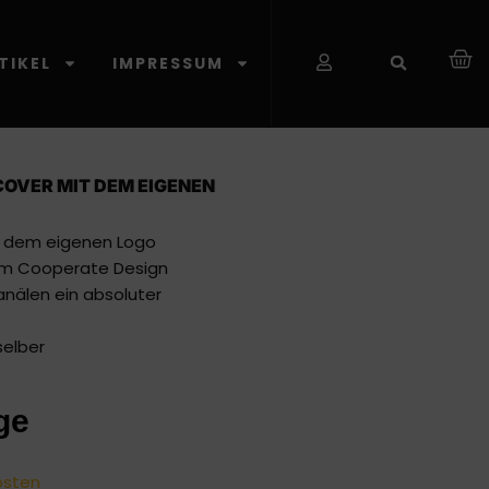
TIKEL
IMPRESSUM
OVER MIT DEM EIGENEN
t dem eigenen Logo
 zum Cooperate Design
anälen ein absoluter
selber
ge
osten