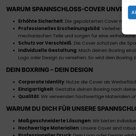
WARUM SPANNSCHLOSS-COVER UNVERZIC
A
Erhöhte Sicherheit
: Die gepolsterten Cover minimi
Professionelles Erscheinungsbild
: Verleihe dein
mechanischen Teile und sorgen für eine einheitliche 
Schutz vor Verschleiß
: Die Cover schützen die Sp
Individuelle Gestaltung
: Mach deinen Boxring einz
Logo oder Design zu versehen. So wird dein Boxring
DEIN BOXRING – DEIN DESIGN
Corporate Identity
: Nutze die Cover als Werbeflä
Einzigartigkeit
: Gestalte deinen Boxring nach dein
Qualität
: Wir verwenden hochwertige Materialien un
WARUM DU DICH FÜR UNSERE SPANNSCHL
Maßgeschneiderte Lösungen
: Wir bieten individ
Hochwertige Materialien
: Unsere Cover sind robust
Professioneller Druck
: Dein Logo oder Design wird 