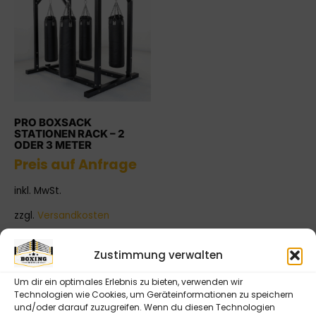
PRO BOXSACK
STATIONEN RACK – 2
ODER 3 METER
Preis auf Anfrage
inkl. MwSt.
zzgl.
Versandkosten
Weiterlesen
Zustimmung verwalten
Um dir ein optimales Erlebnis zu bieten, verwenden wir
Technologien wie Cookies, um Geräteinformationen zu speichern
Ihr professioneller Ausstatter für Boxringe,
und/oder darauf zuzugreifen. Wenn du diesen Technologien