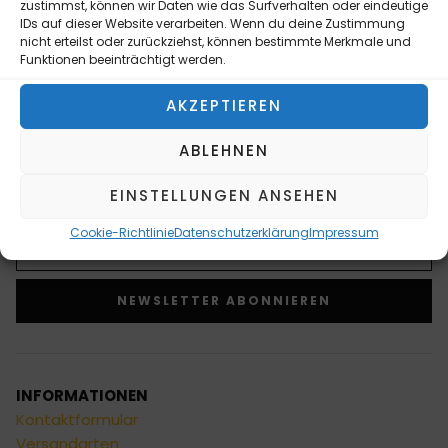
Trainingsgeräte, MMA Cages und Zubehör mit
zustimmst, können wir Daten wie das Surfverhalten oder eindeutige
IDs auf dieser Website verarbeiten. Wenn du deine Zustimmung
eigenem CAD & Design Team
nicht erteilst oder zurückziehst, können bestimmte Merkmale und
Funktionen beeinträchtigt werden.
NEWSLETTER ABONNIEREN
AKZEPTIEREN
Bitte senden Sie mir entsprechend Ihrer
Datenschutzerklärung regelmäßig und jederzeit
ABLEHNEN
widerruflich Informationen zu Ihrem Produktsortiment
per E-Mail zu.
EINSTELLUNGEN ANSEHEN
Cookie-Richtlinie
Datenschutzerklärung
Impressum
NEWSLETTER ABONNIEREN
Alternative:
INFORMATIONEN
Kontaktformular
Versandarten