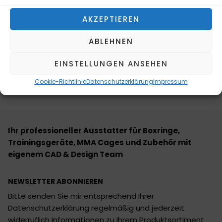
Boden des Ständers sind dafür konzipiert um den
Ständer nochmals im Boden durch die Bohrungen zu
AKZEPTIEREN
verankern. Das Rack lässt sich auch erweitern in
anderen Varianten.
ABLEHNEN
EINSTELLUNGEN ANSEHEN
Angebote ausschlieslich an Gewerbetreibende sowie
Vereine, Schulen, Behörden etc.
Cookie-Richtlinie
Datenschutzerklärung
Impressum
Ihr professioneller Ausstatter für Boxringe,
Trainingsgeräte, MMA Cages und Zubehör mit
eigenem CAD & Design Team
NEWSLETTER ABONNIEREN
Bitte senden Sie mir entsprechend Ihrer
Datenschutzerklärung regelmäßig und jederzeit
widerruflich Informationen zu Ihrem Produktsortiment