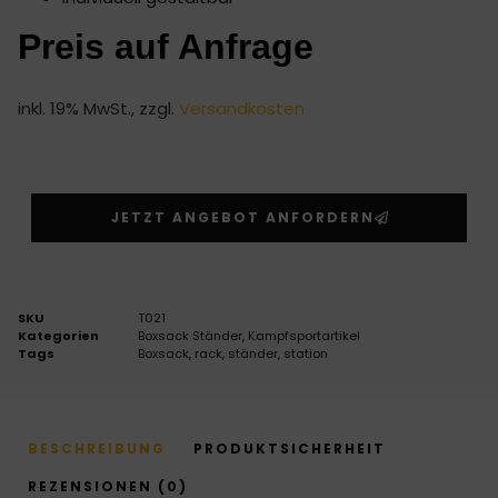
Preis auf Anfrage
inkl. 19% MwSt., zzgl.
Versandkosten
JETZT ANGEBOT ANFORDERN
SKU
T021
Kategorien
Boxsack Ständer
,
Kampfsportartikel
Tags
Boxsack
,
rack
,
ständer
,
station
BESCHREIBUNG
PRODUKTSICHERHEIT
REZENSIONEN (0)