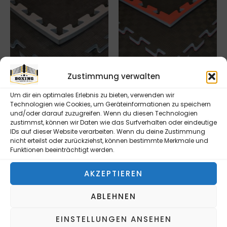
Zustimmung verwalten
Um dir ein optimales Erlebnis zu bieten, verwenden wir
KAMPFSPORTMATTEN
KAMPFSPORTMATTEN
Technologien wie Cookies, um Geräteinformationen zu speichern
SCHWARZ/ GRAU
SCHWARZ/ ROT
und/oder darauf zuzugreifen. Wenn du diesen Technologien
100X100X4CM
100X100X2CM
zustimmst, können wir Daten wie das Surfverhalten oder eindeutige
IDs auf dieser Website verarbeiten. Wenn du deine Zustimmung
74,90
€
40,90
€
nicht erteilst oder zurückziehst, können bestimmte Merkmale und
inkl. MwSt.
inkl. MwSt.
Funktionen beeinträchtigt werden.
zzgl.
Versandkosten
zzgl.
Versandkosten
AKZEPTIEREN
In den Warenkorb
In den Warenkorb
ABLEHNEN
EINSTELLUNGEN ANSEHEN