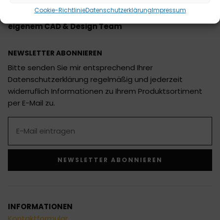
Ihr professioneller Ausstatter für Boxringe,
Cookie-Richtlinie
Datenschutzerklärung
Impressum
Trainingsgeräte, MMA Cages und Zubehör mit
eigenem CAD & Design Team
NEWSLETTER ABONNIEREN
Bitte senden Sie mir entsprechend Ihrer
Datenschutzerklärung regelmäßig und jederzeit
widerruflich Informationen zu Ihrem Produktsortiment
per E-Mail zu.
NEWSLETTER ABONNIEREN
Alternative:
INFORMATIONEN
Kontaktformular